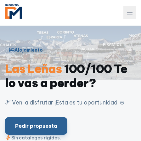
menu
hotel
Alojamiento
Las Leñas
100/100 Te
lo vas a perder?
🎿 Veni a disfrutar ¡Esta es tu oportunidad! ❄️
Pedir propuesta
bolt
Sin catalogos rigidos.