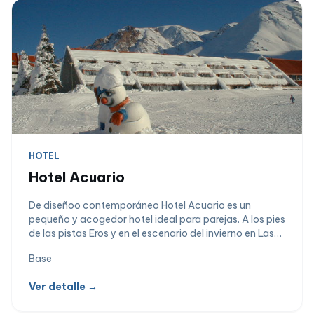
HOTEL
Hotel Acuario
De diseñoo contemporáneo Hotel Acuario es un
pequeño y acogedor hotel ideal para parejas. A los pies
de las pistas Eros y en el escenario del invierno en Las
Leñas, este hotel tiene la ubicación más privilegiada
Base
del valle. Íntimo y moderno se presenta como un
hospedaje donde el servicio y la elegancia se unen
Ver detalle →
para asegurar una experiencia encantadora.