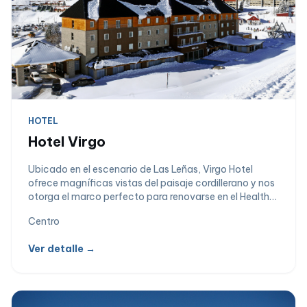
HOTEL
Hotel Virgo
Ubicado en el escenario de Las Leñas, Virgo Hotel
ofrece magníficas vistas del paisaje cordillerano y nos
otorga el marco perfecto para renovarse en el Health
Club & Spa o disfrutar de una copa en su exclusivo
Centro
Wine Bar & Cava.
Ver detalle →