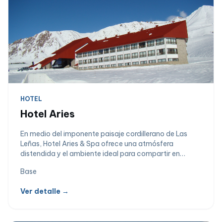
HOTEL
Hotel Aries
En medio del imponente paisaje cordillerano de Las
Leñas, Hotel Aries & Spa ofrece una atmósfera
distendida y el ambiente ideal para compartir en
familia y con amigos. Ubicado a metros del TK Urano
Base
el hotel facilita el acceso directo a la montaña. La
amplitud y el confort de sus instalaciones aunado a un
Ver detalle →
estilo contemporáneo brindan una estadí­a relajada.