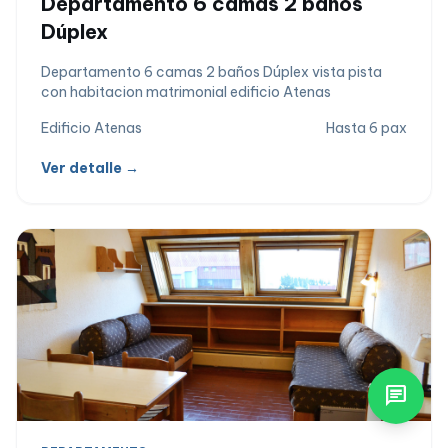
Departamento 6 camas 2 baños
Dúplex
Departamento 6 camas 2 baños Dúplex vista pista
con habitacion matrimonial edificio Atenas
Edificio Atenas
Hasta 6 pax
Ver detalle →
chat