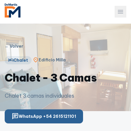
menu
← Volver
location_on
hotel
Edificio Milla
Chalet
Chalet - 3 Camas
Chalet 3 camas individuales
chat
WhatsApp +54 2615121101