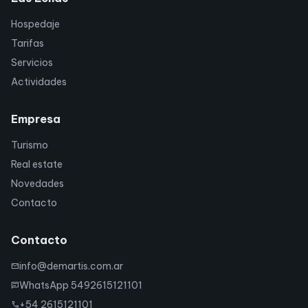
Hospedaje
Tarifas
Servicios
Actividades
Empresa
Turismo
Real estate
Novedades
Contacto
Contacto
info@demartis.com.ar
mail
WhatsApp 5492615121101
chat
+54 2615121101
call