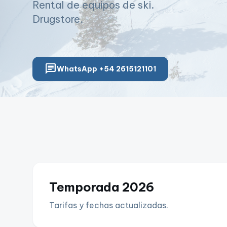
Rental de equipos de ski.
Drugstore.
chat
WhatsApp +54 2615121101
Temporada 2026
Tarifas y fechas actualizadas.