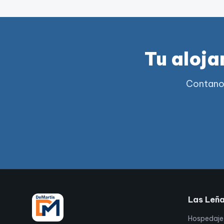
Tu aloja
Contanos
Las Leñ
Hospedaje