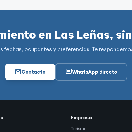
miento en Las Leñas, sin
 fechas, ocupantes y preferencias. Te respondemos
mail
chat
Contacto
WhatsApp directo
as
Empresa
Turismo