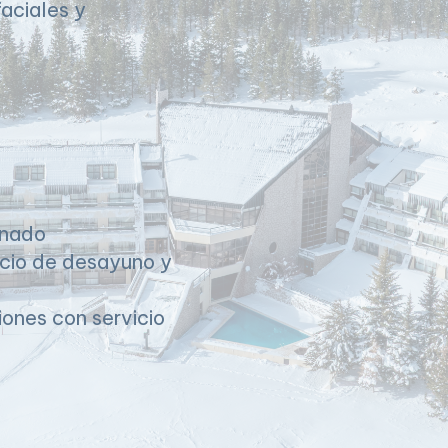
aciales y
onado
icio de desayuno y
iones con servicio