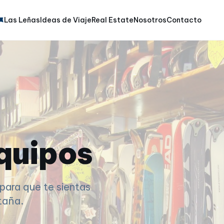
Las Leñas
Ideas de Viaje
Real Estate
Nosotros
Contacto
equipos
para que te sientas
taña.