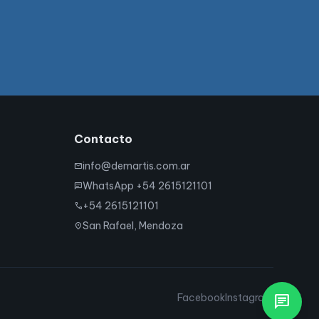
Contacto
info@demartis.com.ar
mail
WhatsApp +54 2615121101
chat
+54 2615121101
call
San Rafael, Mendoza
location_on
Facebook
Instagram
chat