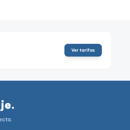
Ver tarifas
je.
ecta.