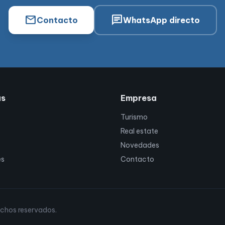
mail
chat
Contacto
WhatsApp directo
as
Empresa
Turismo
Real estate
Novedades
es
Contacto
echos reservados.