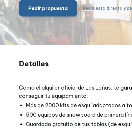
bolt
Pedir propuesta
Respuesta directa y p
Detalles
Como el alquiler oficial de Las Leñas, te ga
conseguir tu equipamiento:
Más de 2000 kits de esquí adaptados a to
500 equipos de snowboard de primera lín
Guardado gratuito de tus tablas (de esquí 